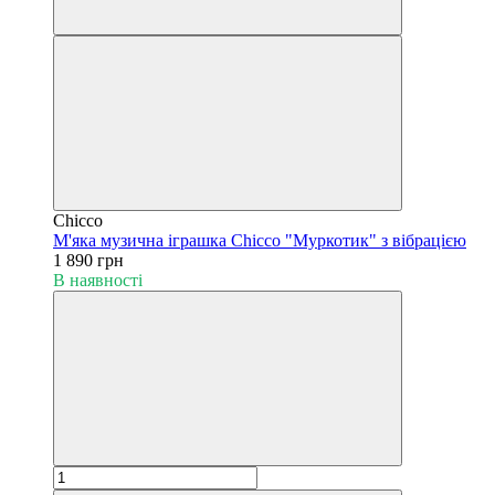
Chicco
М'яка музична іграшка Chicco "Муркотик" з вібрацією
1 890 грн
В наявності