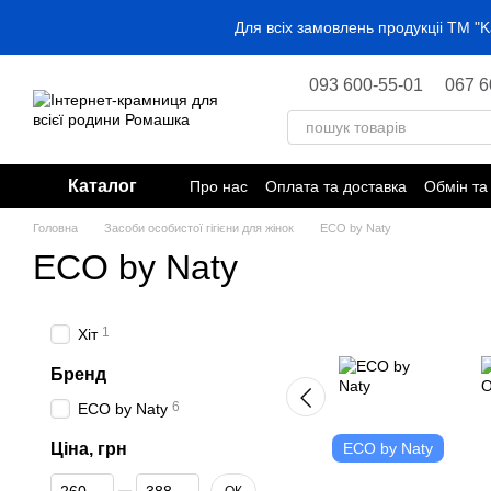
Перейти до основного контенту
Для всіх замовлень продукціі ТМ 
093 600-55-01
067 6
Каталог
Про нас
Оплата та доставка
Обмін та
Головна
Засоби особистої гігієни для жінок
ECO by Naty
ECO by Naty
1
Хіт
Бренд
6
ECO by Naty
Ціна, грн
ECO by Naty
Від Ціна, грн
До Ціна, грн