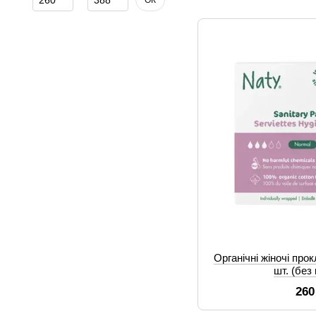
ОК
Органічні жіночі про
шт. (без
260