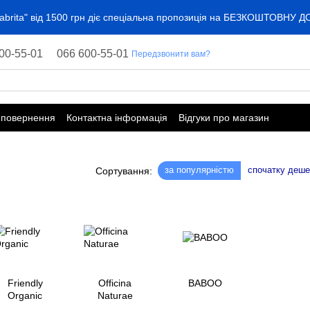
"Kabrita" від 1500 грн діє спеціальна пропозиція на БЕЗКОШТОВНУ 
00-55-01
066 600-55-01
Передзвонити вам?
 повернення
Контактна інформація
Відгуки про магазин
за популярністю
спочатку деш
Сортування:
Friendly
Officina
BABOO
Organic
Naturae