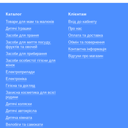
Каталог
Клієнтам
Товари для мам та малюків
Вхід до кабінету
Дитячі Іграшки
Про нас
Засоби для прання
Оплата та доставка
Засоби для миття посуду,
Обмін та повернення
фруктів та овочей
Контактна інформація
Засоби для прибирання
Відгуки про магазин
Засоби особистої гігієни для
жінок
Електроприлади
Електроніка
Гігієна та догляд
Захисна косметика для всієї
родини
Дитячі коляски
Дитячі автокрісла
Дитяча кімната
Велобіги та самокати