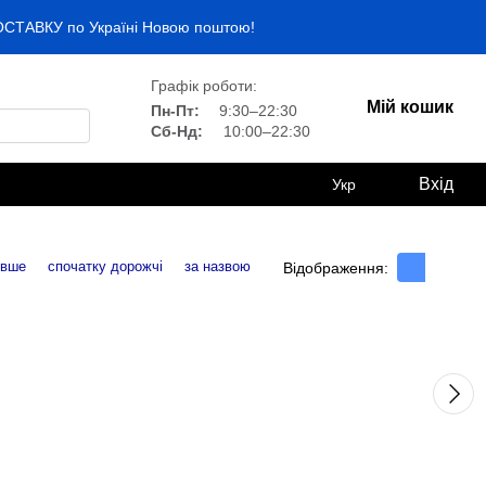
ДОСТАВКУ по Україні Новою поштою!
Графік роботи:
Мій кошик
Пн-Пт:
9:30–22:30
Сб-Нд:
10:00–22:30
Вхід
Укр
евше
спочатку дорожчі
за назвою
Відображення: