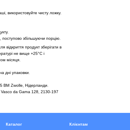
ші, використовуйте чисту ложку.
укту.
и, поступово збільшуючи порцію.
ля відкриття продукт зберігати в
ературі не вище +25°С і
гом місяця.
на дні упаковки.
25 BM Zwolle, Нідерланди.
ua Vasco da Gama 128, 2130-197
Каталог
Клієнтам