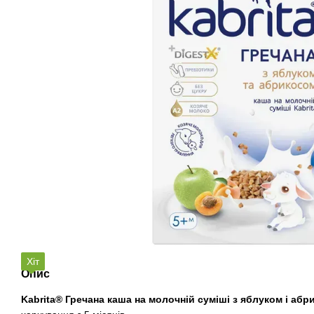
Хіт
Опис
Kabrita® Гречана каша на молочній суміші з яблуком і аб