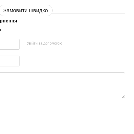
Замовити швидко
рнення
р
Увійти за допомогою