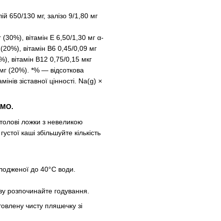
ій 650/130 мг, залізо 9/1,80 мг
 (30%), вітамін Е 6,50/1,30 мг α-
 (20%), вітамін В6 0,45/0,09 мг
%), вітамін В12 0,75/0,15 мкг
 мг (20%). *% — відсоткова
інів зіставної цінності. Na(g) ×
ГМО.
столові ложки з невеликою
устої каші збільшуйте кількість
холодженої до 40°C води.
зу розпочинайте годування.
овлену чисту пляшечку зі