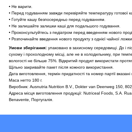
• Не варити.
• Перед годуванням завжди перевіряйте температуру готової ка
• Готуйте кашу безпосередньо перед годуванням.
• Не залишайте залишки каші для подальшого годування.
• Проконсультуйтесь з педіатром перед введенням нового прод
• Розпочинайте введення нового продукту з однієї чайної ложк
Умови зберігання:
упаковано в захисному середовищі. До і піс
сухому і прохолодному місці, але не в холодильнику, при темп
вологості не більше 75%. Відкритий продукт використати протя
Щільно закривайте пакет після кожного використання.
Дата виготовлення, термін придатності та номер партії вказані 
Маса нетто 180 г.
Виробник: Ausnutria Nutrition B.V., Dokter van Deenweg 150, 80
Адреса місця виготовлення продукції: Nutriceal Foods, S.A. R
Benavente, Португалія.