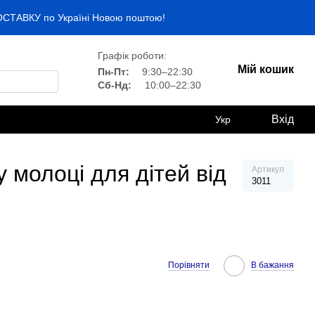
ДОСТАВКУ по Україні Новою поштою!
Графік роботи:
Мій кошик
Пн-Пт:
9:30–22:30
Сб-Нд:
10:00–22:30
Вхід
Укр
 молоці для дітей від
Артикул
3011
Порівняти
В бажання