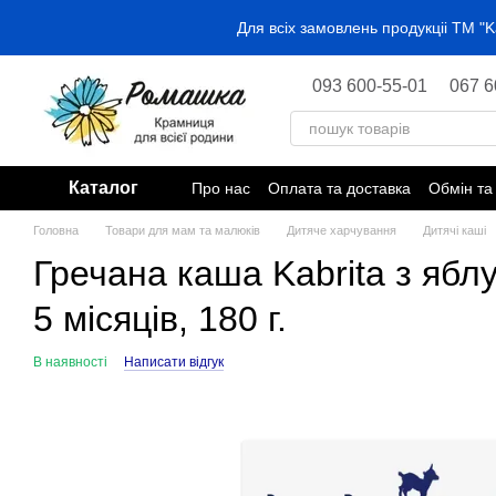
Перейти до основного контенту
Для всіх замовлень продукціі ТМ 
093 600-55-01
067 6
Каталог
Про нас
Оплата та доставка
Обмін та
Головна
Товари для мам та малюків
Дитяче харчування
Дитячі каші
Гречана каша Kabrita з ябл
5 місяців, 180 г.
В наявності
Написати відгук