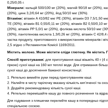
0,25/0,05 г.
Мінерали:
кальцій 500/100 мг (20%), магній 90/18 мг (20%), кал
(20%), цинк 3,2/0,64 мг (20%), йод 50/10 мкг (30%).
Вітаміни:
вітамін А 410/82 мкг РЕ (30%), вітамін D3 7,5/1,50 мкг
ТЕ (30%), вітамін В1 0,55/0,11 мг (20%), вітамін В2 0,50/0,10 мг
(20%), вітамін РР 5,0/1 мг (20%), фолієва кислота 50/10 мкг (30
(30%), пантотенова кислота 1,3/0,26 мг (20%), вітамін С 42/8,4
частка продукту, приготованого з використанням мінералів і вітам
2,5 згідно з Регламентом Комісії 1169/2011.
Містить молоко. Може містити сліди глютену. Не містить 
Спосіб приготування:
для приготування каші візьміть 40 г (4 
гіркою) сухої каші на 160 мл теплої води. Для отримання більш г
сухої каші до досягнення бажаної консистенції.
1. Ретельно вимийте руки перед приготуванням каші.
2. Налийте в чисту тарілочку вказану кількість кип’яченої та о
3. Додайте рекомендовану кількість сухої каші.
4. Ретельно перемішайте кашу до повного розчинення та відра
Для годування з пляшечки перелийте кашу в попередньо підгот
спеціальною соскою.