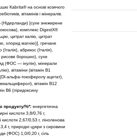
шю Kabrita® на основі козячого
іотиків, вітамінів і мінералів.
 (Нідерланди) [сухе знежирене
кокосова), комплекс DigestX®
ьцію, цитрат калію, цитрат
ю, хлорид магнію)], гречане
(Італія), абрикос (Італія),
, рисове борошно), сухе
ид (ФОС — інулін), мінерали
ію), вітаміни (вітамін В1
 Е (Dl-альфа-токоферолу ацетат),
холекальциферол), вітамін B12
мін В6 (піридоксину
го продукту/%*:
енергетична
ирні кислоти 3,8/0,76 г,
 кислоти 2,67/0,53 г, ліноленова
13,4 г, природні цукри з сировини
иди (ФОС) 1,0/0,20 г, сіль