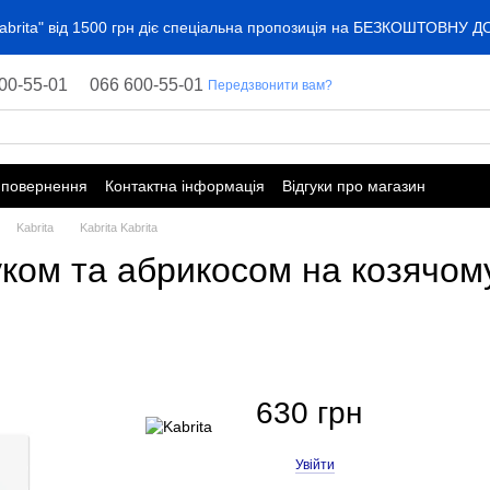
"Kabrita" від 1500 грн діє спеціальна пропозиція на БЕЗКОШТОВНУ 
00-55-01
066 600-55-01
Передзвонити вам?
 повернення
Контактна інформація
Відгуки про магазин
Kabrita
Kabrita Kabrita
уком та абрикосом на козячому
630 грн
Увійти
%