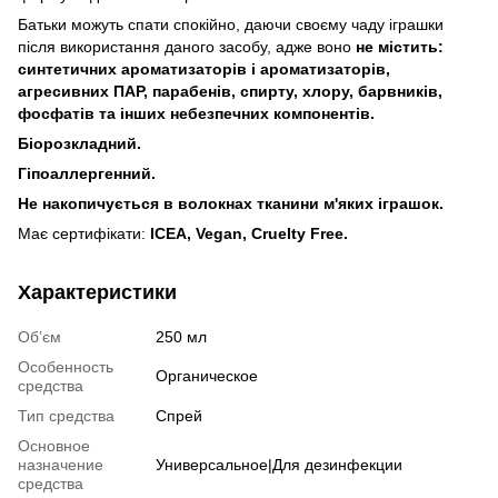
Батьки можуть спати спокійно, даючи своєму чаду іграшки
після використання даного засобу, адже воно
не містить:
синтетичних ароматизаторів і ароматизаторів,
агресивних ПАР, парабенів, спирту, хлору, барвників,
фосфатів та інших небезпечних компонентів.
Біорозкладний.
Гіпоаллергенний.
Не накопичується в волокнах тканини м'яких іграшок.
Має сертифікати:
ICEA, Vegan, Cruelty Free.
Характеристики
Обʼєм
250 мл
Особенность
Органическое
средства
Тип средства
Спрей
Основное
назначение
Универсальное|Для дезинфекции
средства