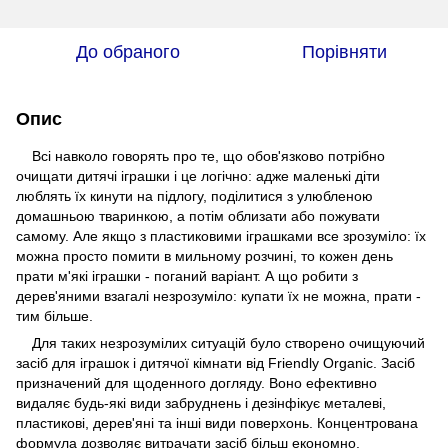
До обраного
Порівняти
Опис
Всі навколо говорять про те, що обов'язково потрібно
очищати дитячі іграшки і це логічно: адже маленькі діти
люблять їх кинути на підлогу, поділитися з улюбленою
домашньою тваринкою, а потім облизати або пожувати
самому. Але якщо з пластиковими іграшками все зрозуміло: їх
можна просто помити в мильному розчині, то кожен день
прати м'які іграшки - поганий варіант. А що робити з
дерев'яними взагалі незрозуміло: купати їх не можна, прати -
тим більше.
Для таких незрозумілих ситуацій було створено очищуючий
засіб для іграшок і дитячої кімнати від Friendly Organic. Засіб
призначений для щоденного догляду. Воно ефективно
видаляє будь-які види забруднень і дезінфікує металеві,
пластикові, дерев'яні та інші види поверхонь. Концентрована
формула дозволяє витрачати засіб більш економно.