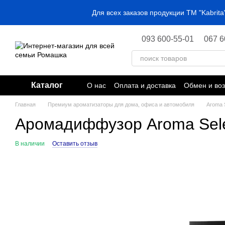
Перейти к основному контенту
Для всех заказов продукции ТМ "Kabri
093 600-55-01
067 6
Каталог
О нас
Оплата и доставка
Обмен и воз
Главная
Премиум ароматизаторы для дома, офиса и автомобиля
Aroma S
Аромадиффузор Aroma Sele
В наличии
Оставить отзыв