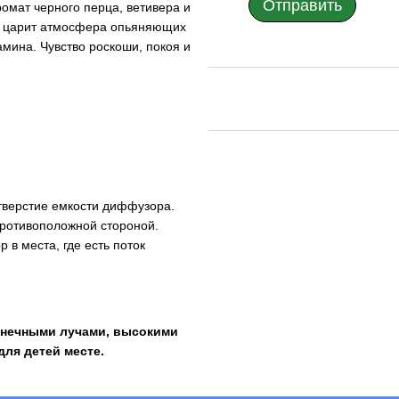
Отправить
омат черного перца, ветивера и
ом царит атмосфера опьяняющих
амина. Чувство роскоши, покоя и
отверстие емкости диффузора.
противоположной стороной.
в места, где есть поток
лнечными лучами, высокими
для детей месте.