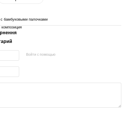
 с бамбуковыми палочками
 композиция
рнення
тарий
Войти с помощью