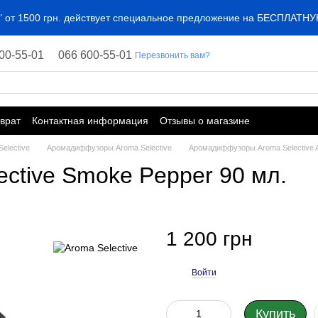
ta" от 1500 грн. действует специальное предложение на БЕСПЛАТ
00-55-01
066 600-55-01
Перезвонить вам?
врат
Контактная информация
Отзывы о магазине
elective
Аромадиффузоры Aroma Selective
Аромадиффузоры Aroma Selective A
ctive Smoke Pepper 90 мл.
1 200 грн
Войти
%
Купить