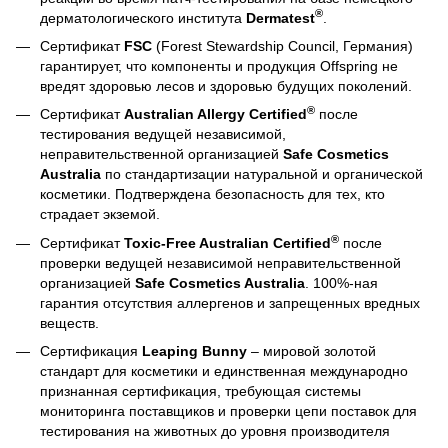
®
дерматологического института
Dermatest
.
Сертификат
FSC
(Forest Stewardship Council, Германия)
гарантирует, что компоненты и продукция Offspring не
вредят здоровью лесов и здоровью будущих поколений.
®
Сертификат
Australian Allergy Certified
после
тестирования ведущей независимой,
неправительственной организацией
Safe Cosmetics
Australia
по стандартизации натуральной и органической
косметики. Подтверждена безопасность для тех, кто
страдает экземой.
®
Сертификат
Toxic-Free Australian Certified
после
проверки ведущей независимой неправительственной
организацией
Safe Cosmetics Australia
. 100%-ная
гарантия отсутствия аллергенов и запрещенных вредных
веществ.
Сертификация
Leaping Bunny
– мировой золотой
стандарт для косметики и единственная международно
признанная сертификация, требующая системы
мониторинга поставщиков и проверки цепи поставок для
тестирования на животных до уровня производителя