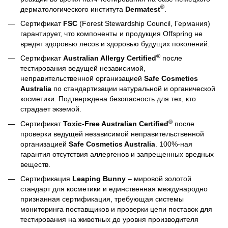
®
дерматологического института
Dermatest
.
Сертификат
FSC
(Forest Stewardship Council, Германия)
гарантирует, что компоненты и продукция Offspring не
вредят здоровью лесов и здоровью будущих поколений.
®
Сертификат
Australian Allergy Certified
после
тестирования ведущей независимой,
неправительственной организацией
Safe Cosmetics
Australia
по стандартизации натуральной и органической
косметики. Подтверждена безопасность для тех, кто
страдает экземой.
®
Сертификат
Toxic-Free Australian Certified
после
проверки ведущей независимой неправительственной
организацией
Safe Cosmetics Australia
. 100%-ная
гарантия отсутствия аллергенов и запрещенных вредных
веществ.
Сертификация
Leaping Bunny
– мировой золотой
стандарт для косметики и единственная международно
признанная сертификация, требующая системы
мониторинга поставщиков и проверки цепи поставок для
тестирования на животных до уровня производителя