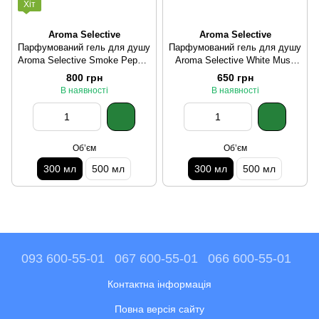
Хіт
Aroma Selective
Aroma Selective
Парфумований гель для душу
Парфумований гель для душу
Aroma Selective Smoke Pepper
Aroma Selective White Musk
300 мл
300 мл
800 грн
650 грн
В наявності
В наявності
Обʼєм
Обʼєм
300 мл
500 мл
300 мл
500 мл
093 600-55-01
067 600-55-01
066 600-55-01
Контактна інформація
Повна версія сайту