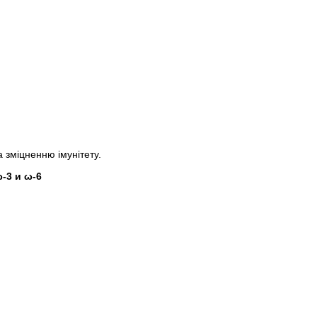
зміцненню імунітету.
3 и ω-6