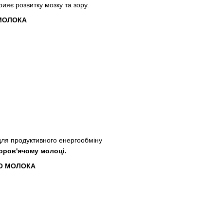
ияє розвитку мозку та зору.
МОЛОКА
для продуктивного енергообміну
 коров'ячому молоці.
О МОЛОКА