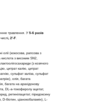
енню травлення. У
5-6 разів
 числі
, 2'-F
.
і олії (кокосова, рапсова з
 кислота з високим SN2,
алактоолігосахариди (з козячого
ію, цитрат калію, цитрат
магнію, сульфат заліза, сульфат
атрію), олія, багата
ія, багата на арахідонову
ота, DL-a-токоферолу ацетат,
орид, ретинілацетат, піридоксину
 D-біотин, ціанокобаламін), L-