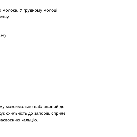
о молока. У грудному молоці
еїну.
2%)
ому максимально наближений до
є схильність до запорів, сприяє
асвоєнню кальцію.