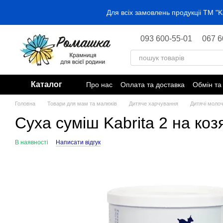
Перейти до основного контенту
Для всіх замовлень продукціі ТМ 
093 600-55-01
067 6
Каталог
Про нас
Оплата та доставка
Обмін та
Головна
Товари для мам та малюків
Дитяче харчування
Дитячі молоч
Суха суміш Kabrita 2 на козя
В наявності
Написати відгук