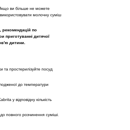
кщо ви більше не можете
а використовувати молочну суміш
я, рекомендацій по
и приготуванні дитячої
ов'ю дитини.
.
и та простерилізуйте посуд
холодженої до температури
brita у відповідну кількість
 до повного розчинення суміші.