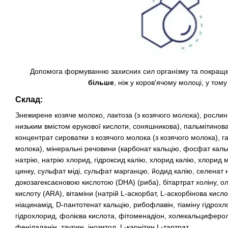
Допомога формуванню захисних сил організму та покращ
більше
, ніж у коров'ячому молоці, у тому
Склад
:
Знежирене козяче молоко, лактоза (з козячого молока), рослинн
низьким вмістом ерукової кислоти, соняшникова), пальмітинова
концентрат сироватки з козячого молока (з козячого молока), г
молока), мінеральні речовини (карбонат кальцію, фосфат кальц
натрію, натрію хлорид, гідроксид калію, хлорид калію, хлорид 
цинку, сульфат міді, сульфат марганцю, йодид калію, селенат н
докозагексаєновою кислотою (DHA) (риба), бітартрат холіну, ол
кислоту (ARA), вітаміни (натрій L-аскорбат, L-аскорбінова кисл
ніацинамід, D-пантотенат кальцію, рибофлавін, тіаміну гідрохл
гідрохлорид, фолієва кислота, фітоменадіон, холекальциферол,
фенілаланін, таурин, інозитол, L-карнітин L-тартрат.