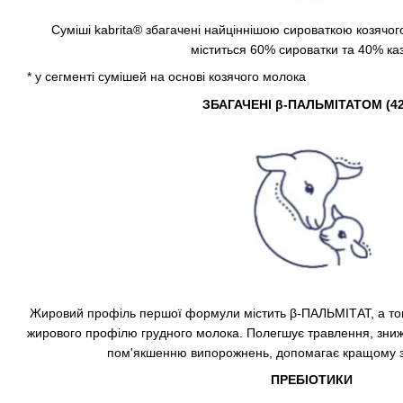
Суміші kabrita® збагачені найціннішою сироваткою козячог
міститься 60% сироватки та 40% каз
* у сегменті сумішей на основі козячого молока
ЗБАГАЧЕНІ β-ПАЛЬМІТАТОМ (4
Жировий профіль першої формули містить β-ПАЛЬМІТАТ, а т
жирового профілю грудного молока. Полегшує травлення, знижу
пом'якшенню випорожнень, допомагає кращому з
ПРЕБІОТИКИ