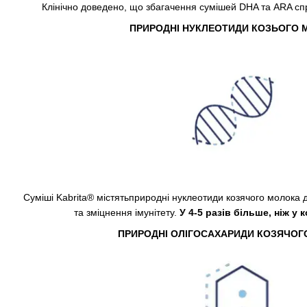
Клінічно доведено, що збагачення сумішей DHA та ARA спр
ПРИРОДНІ НУКЛЕОТИДИ КОЗЬОГО 
Суміші Kabrita® містятьприродні нуклеотиди козячого молока 
та зміцнення імунітету.
У 4-5 разів більше, ніж у
ПРИРОДНІ ОЛІГОСАХАРИДИ КОЗЯЧОГ