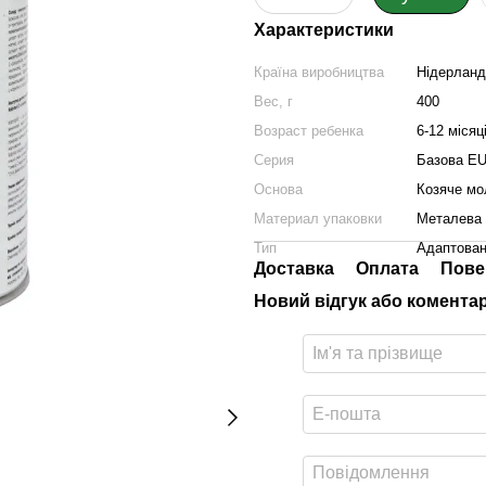
Характеристики
Країна виробництва
Нідерланд
Вес, г
400
Возраст ребенка
6-12 місяц
Серия
Базова E
Основа
Козяче мо
Материал упаковки
Металева 
Тип
Адаптован
Доставка
Оплата
Пове
Новий відгук або комента