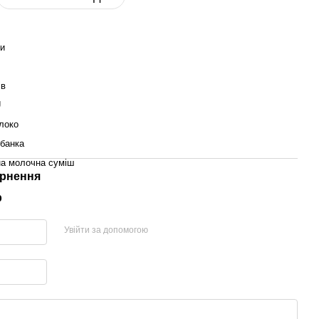
и
ів
U
локо
банка
а молочна суміш
рнення
р
Увійти за допомогою