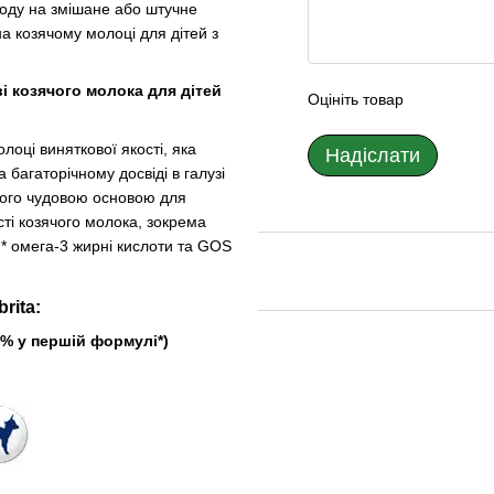
ходу на змішане або штучне
 козячому молоці для дітей з
ві козячого молока для дітей
Оцініть товар
оці виняткової якості, яка
Надіслати
багаторічному досвіді в галузі
його чудовою основою для
сті козячого молока, зокрема
* омега-3 жирні кислоти та GOS
rita:
у першій формулі*)