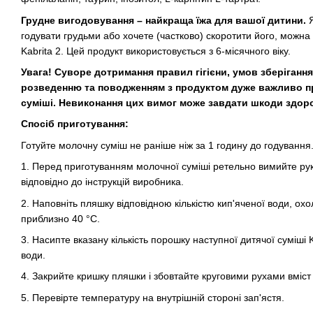
Грудне вигодовування – найкраща їжа для вашої дитини.
Я
годувати грудьми або хочете (частково) скоротити його, можн
Kabrita 2. Цей продукт використовується з 6-місячного віку.
Увага! Суворе дотримання правил гігієни, умов зберіганн
розведенню та поводженням з продуктом дуже важливо пр
суміші. Невиконання цих вимог може завдати шкоди здор
Спосіб приготування:
Готуйте молочну суміш не раніше ніж за 1 годину до годування
1. Перед приготуванням молочної суміші ретельно вимийте рук
відповідно до інструкцій виробника.
2. Наповніть пляшку відповідною кількістю кип'яченої води, о
приблизно 40 °C.
3. Насипте вказану кількість порошку наступної дитячої суміші Ka
води.
4. Закрийте кришку пляшки і збовтайте круговими рухами вміст
5. Перевірте температуру на внутрішній стороні зап'ястя.