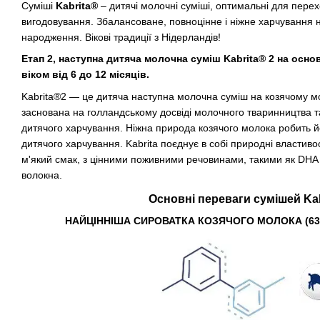
Суміші
Kabrita®
– дитячі молочні суміші, оптимальні для пере
вигодовування. Збалансоване, повноцінне і ніжне харчування на
народження. Вікові традиції з Нідерландів!
Етап 2, наступна дитяча молочна суміш Kabrita® 2 на осно
віком від 6 до 12 місяців.
Kabrita®2 — це дитяча наступна молочна суміш на козячому мол
заснована на голландському досвіді молочного тваринництва та 
дитячого харчування. Ніжна природа козячого молока робить 
дитячого харчування. Kabrita поєднує в собі природні властиво
м'який смак, з цінними поживними речовинами, такими як DHA 
волокна.
Основні переваги сумішей Kab
НАЙЦІННІША СИРОВАТКА КОЗЯЧОГО МОЛОКА (63% 