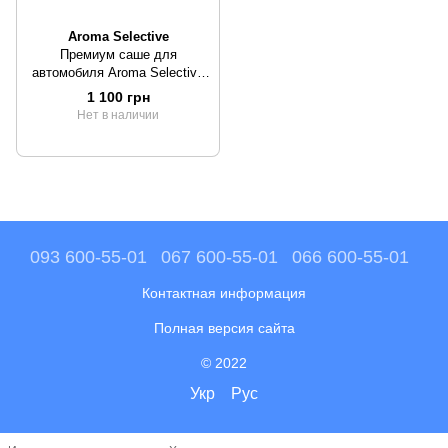
Aroma Selective
Премиум саше для
автомобиля Aroma Selective
Uva Nera
1 100 грн
Нет в наличии
093 600-55-01
067 600-55-01
066 600-55-01
Контактная информация
Полная версия сайта
© 2022
Укр
Рус