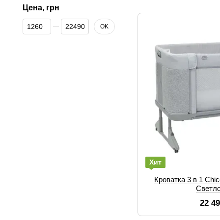
Цена, грн
От Цена, грн
До Цена, грн
OK
Хит
Кроватка 3 в 1 Chi
Светл
22 4