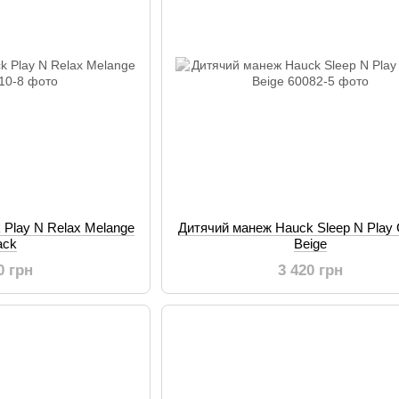
 Play N Relax Melange
Дитячий манеж Hauck Sleep N Play 
ack
Beige
0 грн
3 420 грн