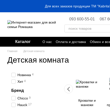
Перейти к основному контенту
Для всех заказов продукции ТМ "Kabri
093 600-55-01
067 6
Каталог
О нас
Оплата и доставка
Обмен и воз
Главная
Детская комната
Детская комната
4
Новинка
4
Хит
Бренд
9
Chicco
Кроватки и
17
Hauck
манежи
п