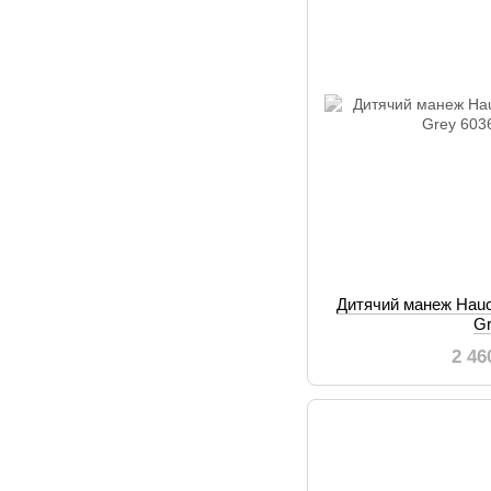
Дитячий манеж Hauc
G
2 46