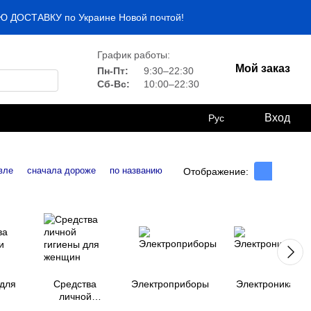
НУЮ ДОСТАВКУ по Украине Новой почтой!
График работы:
Мой заказ
Пн-Пт:
9:30–22:30
Сб-Вс:
10:00–22:30
Вход
Рус
вле
сначала дороже
по названию
Отображение:
 для
Средства
Электроприборы
Электроника
и
личной
гигиены для