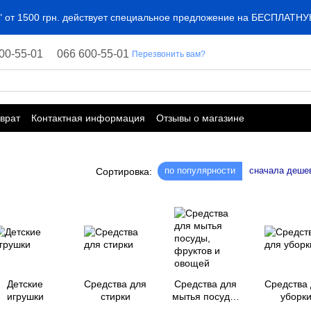
ta" от 1500 грн. действует специальное предложение на БЕСПЛАТ
00-55-01
066 600-55-01
Перезвонить вам?
врат
Контактная информация
Отзывы о магазине
по популярности
сначала деше
Сортировка:
Детские
Средства для
Средства для
Средства
игрушки
стирки
мытья посуды,
уборк
фруктов и