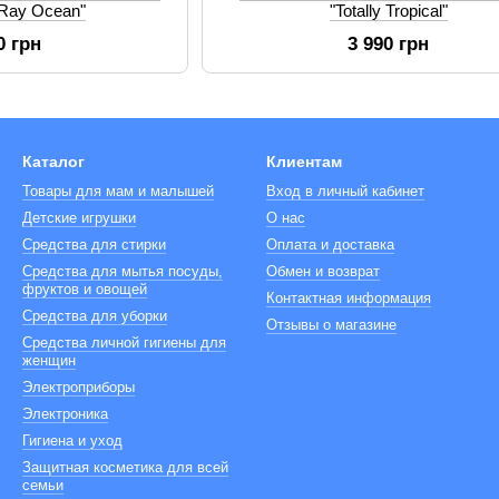
 Ray Ocean"
"Totally Tropical"
0 грн
3 990 грн
Каталог
Клиентам
Товары для мам и малышей
Вход в личный кабинет
Детские игрушки
О нас
Средства для стирки
Оплата и доставка
Средства для мытья посуды,
Обмен и возврат
фруктов и овощей
Контактная информация
Средства для уборки
Отзывы о магазине
Средства личной гигиены для
женщин
Электроприборы
Электроника
Гигиена и уход
Защитная косметика для всей
семьи