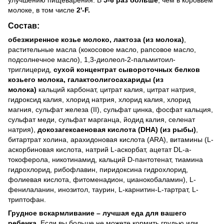
улучшению пищеварения. В
5-6 раз больше
, чем в коровьем
молоке, в том числе
2'-F.
Состав:
обезжиренное козье молоко, лактоза (из молока)
,
растительные масла (кокосовое масло, рапсовое масло,
подсолнечное масло), 1,3-диолеол-2-пальмитоил-
триглицерид,
сухой концентрат сывороточных белков
козьего молока, галактоолигосахариды (из
молока)
кальций карбонат, цитрат калия, цитрат натрия,
гидроксид калия, хлорид натрия, хлорид калия, хлорид
магния, сульфат железа (II), сульфат цинка, фосфат кальция,
сульфат меди, сульфат марганца, йодид калия, селенат
натрия),
докозагексаеновая кислота (DHA) (из рыбы)
,
битартрат холина, арахидоновая кислота (ARA), витамины (L-
аскорбиновая кислота, натрий L-аскорбат, ацетат DL-a-
токоферола, никотинамид, кальций D-пантотенат, тиамина
гидрохлорид, рибофлавин, пиридоксина гидрохлорид,
фолиевая кислота, фитоменадион, цианокобаламин), L-
фенилаланин, инозитол, таурин, L-карнитин-L-тартрат, L-
триптофан.
Грудное вскармливание – лучшая еда для вашего
ребенка.
Если вы больше не можете кормить грудью или