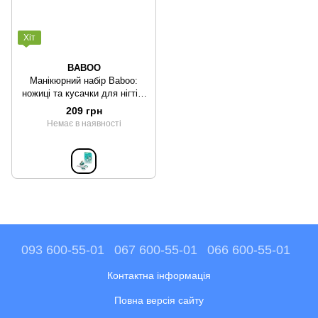
Хіт
BABOO
Манікюрний набір Baboo:
ножиці та кусачки для нігтів,
0+
209 грн
Немає в наявності
093 600-55-01
067 600-55-01
066 600-55-01
Контактна інформація
Повна версія сайту