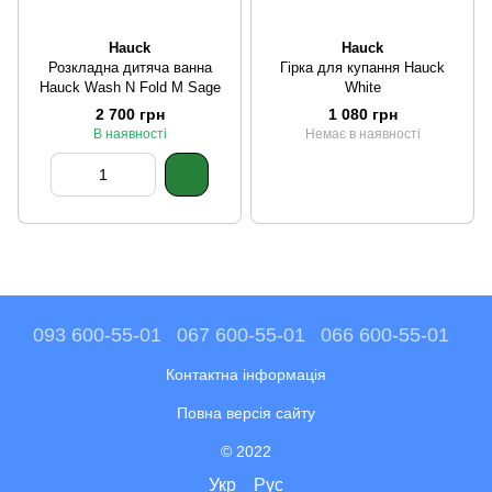
Hauck
Hauck
Розкладна дитяча ванна
Гірка для купання Hauck
Hauck Wash N Fold M Sage
White
2 700 грн
1 080 грн
В наявності
Немає в наявності
093 600-55-01
067 600-55-01
066 600-55-01
Контактна інформація
Повна версія сайту
© 2022
Укр
Рус