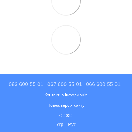
093 600-55-01
067 600-55-01
066 600-55-01
Контактна інформація
Повна версія сайту
© 2022
Укр
Рус