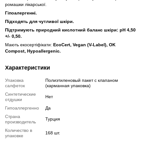
ромашки лікарської.
Гіпоалергенні.
Підходять для чутливої шкіри.
Підтримують природний кислотний баланс шкіри: рН 4,50
+/- 0,50.
Мають екосертіфікати:
EcoCert, Vegan (V-Label), OK
Compost, Hypoallergenic.
Характеристики
Упаковка
Полиэтиленовый пакет с клапаном
салфеток
(карманная упаковка)
Синтетические
Нет
отдушки
Гипоаллергенно
Да
Страна
Турция
производитель
Количество в
168 шт.
упаковке