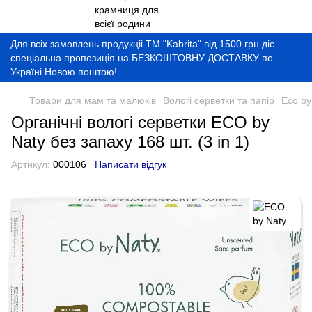
Для всіх замовлень продукціі ТМ "Kabrita" від 1500 грн діє
спеціальна пропозиція на БЕЗКОШТОВНУ ДОСТАВКУ по
Україні Новою поштою!
Товари для мам та малюків
Вологі серветки та папір
Eco by
Органічні вологі серветки ECO by
Naty без запаху 168 шт. (3 in 1)
Артикул:
000106
Написати відгук