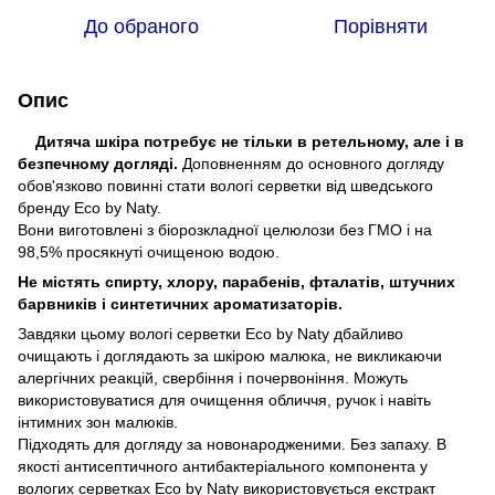
До обраного
Порівняти
Опис
Дитяча шкіра потребує не тільки в ретельному, але і в
безпечному догляді.
Доповненням до основного догляду
обов'язково повинні стати вологі серветки від шведського
бренду Eco by Naty.
Вони виготовлені з біорозкладної целюлози без ГМО і на
98,5% просякнуті очищеною водою.
Не містять спирту, хлору, парабенів, фталатів, штучних
барвників і синтетичних ароматизаторів.
Завдяки цьому вологі серветки Eco by Naty дбайливо
очищають і доглядають за шкірою малюка, не викликаючи
алергічних реакцій, свербіння і почервоніння. Можуть
використовуватися для очищення обличчя, ручок і навіть
інтимних зон малюків.
Підходять для догляду за новонародженими. Без запаху. В
якості антисептичного антибактеріального компонента у
вологих серветках Eco by Naty використовується екстракт