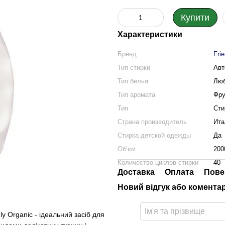
Купити
Характеристики
Бренд
Fri
Тип стирки
Авт
Тип белья
Лю
Тип аромата
Фру
Тип
Сти
Страна производитель
Ита
Стирка детской одежды
Да
Обʼєм
200
Количество циклов стирки
40
Доставка
Оплата
Пове
Новий відгук або комента
 Organic - ідеальний засіб для