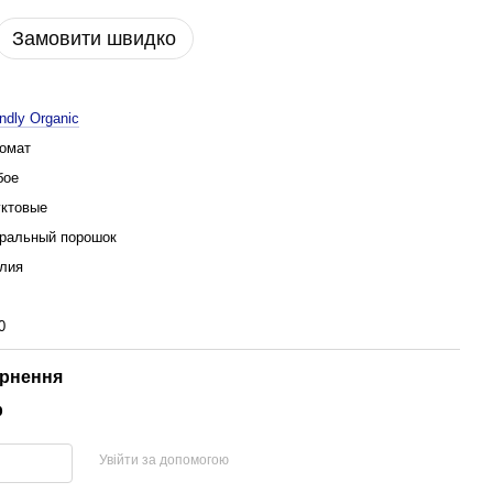
Замовити швидко
endly Organic
омат
бое
ктовые
ральный порошок
лия
0
рнення
р
Увійти за допомогою