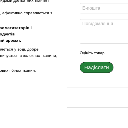
идами делікатних тканин і
, ефективно справляється з
роматизаторів і
одуктів
ий аромат.
яється у воді, добре
Оцініть товар
опичується в волокнах тканини,
Надіслати
вих і білих тканин.