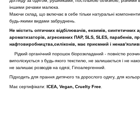
догляду за одягом, рушниками, постільною білизною, різними в
іншими речами малюка.
Маючи склад, що включає в себе тільки натуральні компоненти
будь-якими видами забруднень.
Не містить оптичних відбілювачів, ензимів, синтетичних а
ароматизаторів, агресивних ПАР, SLS, SLES, парабенів, пр
нафтовиробництва,силіконів, має приємний і ненав'язлив
Рідкий органічний порошок біорозкладаний - повністю розчин
виполіскується з будь-якого текстилю, не залишається і не нак
не залишає розводів на одязі, Гіпоалергенний.
Підходить для прання дитячого та дорослого одягу, для кольоро
Має сертифікати:
ICEA, Vegan, Cruelty Free
.