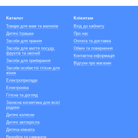
Каталог
Клієнтам
Товари для мам та малюків
Вхід до кабінету
Дитячі Іграшки
Про нас
Засоби для прання
Оплата та доставка
Засоби для миття посуду,
Обмін та повернення
фруктів та овочей
Контактна інформація
Засоби для прибирання
Відгуки про магазин
Засоби особистої гігієни для
жінок
Електроприлади
Електроніка
Гігієна та догляд
Захисна косметика для всієї
родини
Дитячі коляски
Дитячі автокрісла
Дитяча кімната
Велобіги та самокати