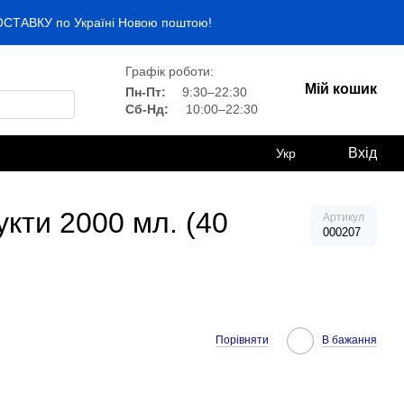
ДОСТАВКУ по Україні Новою поштою!
Графік роботи:
Мій кошик
Пн-Пт:
9:30–22:30
Сб-Нд:
10:00–22:30
Вхід
Укр
укти 2000 мл. (40
Артикул
000207
Порівняти
В бажання