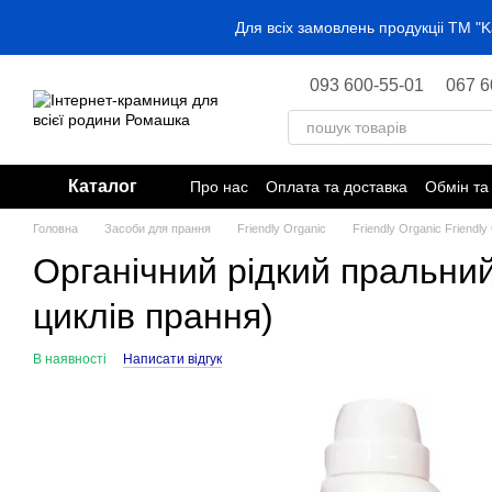
Перейти до основного контенту
Для всіх замовлень продукціі ТМ 
093 600-55-01
067 6
Каталог
Про нас
Оплата та доставка
Обмін та
Головна
Засоби для прання
Friendly Organic
Friendly Organic Friendly
Органічний рідкий пральний
циклів прання)
В наявності
Написати відгук