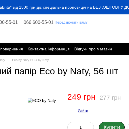
"Kabrita" від 1500 грн діє спеціальна пропозиція на БЕЗКОШТОВНУ 
00-55-01
066 600-55-01
Передзвонити вам?
 повернення
Контактна інформація
Відгуки про магазин
Naty
Eco by Naty ECO by Naty
ий папір Eco by Naty, 56 шт
249 грн
277 грн
Увійти
%
Купити