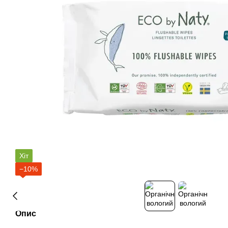
Хіт
−10%
Опис