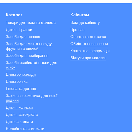
Каталог
Клієнтам
Товари для мам та малюків
Вхід до кабінету
Дитячі Іграшки
Про нас
Засоби для прання
Оплата та доставка
Засоби для миття посуду,
Обмін та повернення
фруктів та овочей
Контактна інформація
Засоби для прибирання
Відгуки про магазин
Засоби особистої гігієни для
жінок
Електроприлади
Електроніка
Гігієна та догляд
Захисна косметика для всієї
родини
Дитячі коляски
Дитячі автокрісла
Дитяча кімната
Велобіги та самокати