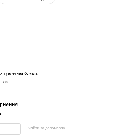
я туалетная бумага
лоза
рнення
р
Увійти за допомогою