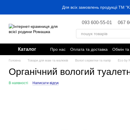
Перейти до основного контенту
Для всіх замовлень продукціі ТМ 
093 600-55-01
067 6
Каталог
Про нас
Оплата та доставка
Обмін та
Головна
Товари для мам та малюків
Вологі серветки та папір
Eco by 
Органічний вологий туалетн
В наявності
Написати відгук