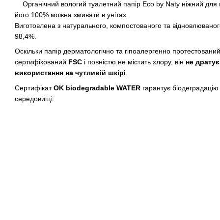
Органічний вологий туалетний папір Eco by Naty ніжний для 
його 100% можна змивати в унітаз.
Виготовлена ​​з натурального, компостованого та відновлювано
98,4%.
Оскільки папір дерматологічно та гіпоалергенно протестований
сертифікований
FSC
і повністю не містить хлору, він
не дратує
використання на чутливій шкірі
.
Сертифікат
OK biodegradable WATER
гарантує біодеградацію
середовищі.