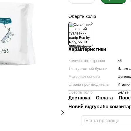
Оберіть колір
Характеристики
Количество отрывов
56
Тип туалетной бумаги
Влажна
Материал основы
Целлю
Страна производитель
Италия
Оберіть колір
Белый
Доставка
Оплата
Пове
Новий відгук або комента