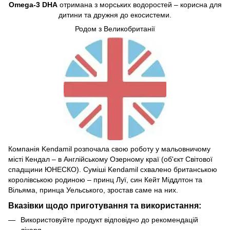
Omega-3 DHA
отримана з морських водоростей – корисна для
дитини та дружня до екосистеми.
Родом з Великобританії
Компанія Kendamil розпочала свою роботу у мальовничому
місті Кендал – в Англійському Озерному краї (об'єкт Світової
спадщини ЮНЕСКО). Cуміші Kendamil схвалено британською
королівською родиною – принц Луї, син Кейт Міддлтон та
Вільяма, принца Уельського, зростав саме на них.
Вказівки щодо приготування та використання:
Використовуйте продукт відповідно до рекомендацій