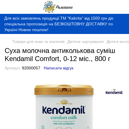
Для всіх замовлень продукціі ТМ "Kabrita" від 1500 грн діє
спеціальна пропозиція на БЕЗКОШТОВНУ ДОСТАВКУ по
Україні Новою поштою!
Товари для мам та малюків
Дитяче харчування
Дитячі моло
Суха молочна антиколькова суміш
Kendamil Comfort, 0-12 міс., 800 г
Артикул:
92000057
Написати відгук