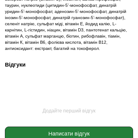
таурин, нуклеотиди (цитидин-5’-монофосфат, динатрій
уридин-5’-монофосфат, аденозин-5’-монофосфат, динатрій
інозин-5’-монофосфат, динатрій гуанозин-5’-монофосфат),
селеніт натрію, сульфат міді, вітамін Е, йодид калію, L-
карнітин, L-гістидин, ніацин, вітамін D3, пантотенат кальцію,
вітамін А, сульфат марганцю, біотин, рибофлавін, тіамін,
вітамін К, вітамін В6, фолієва кислота, вітамін В12,
антиоксидант: екстракт, багатий на токоферол.
Відгуки
Додайте перший відгук
Написати відгук