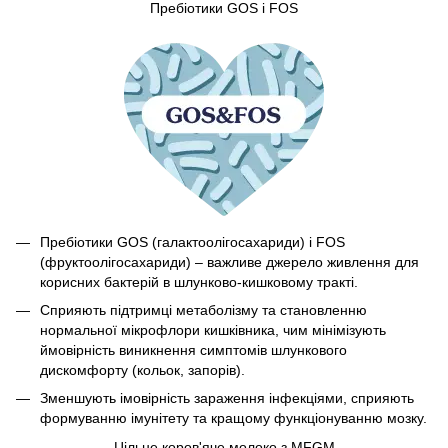
Пребіотики GOS і FOS
Пребіотики GOS (галактоолігосахариди) і FOS
(фруктоолігосахариди) – важливе джерело живлення для
корисних бактерій в шлунково-кишковому тракті.
Сприяють підтримці метаболізму та становленню
нормальної мікрофлори кишківника, чим мінімізують
ймовірність виникнення симптомів шлункового
дискомфорту (кольок, запорів).
Зменшують імовірність зараження інфекціями, сприяють
формуванню імунітету та кращому функціонуванню мозку.
Цільне коров'яче молоко з MFGM