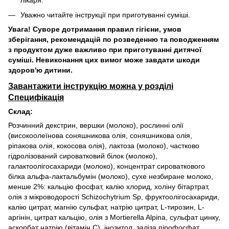
лікаря.
Уважно читайте інструкції при приготуванні суміші.
Увага! Суворе дотримання правил гігієни, умов
зберігання, рекомендацій по розведенню та поводженням
з продуктом дуже важливо при приготуванні дитячої
суміші. Невиконання цих вимог може завдати шкоди
здоров'ю дитини.
Завантажити інструкцію можна у розділі
Специфікація
Склад:
Розчинний декстрин, вершки (молоко), рослинні олії
(високоолеїнова соняшникова олія, соняшникова олія,
ріпакова олія, кокосова олія), лактоза (молоко), частково
гідролізований сироватковий білок (молоко),
галактоолігосахариди (молоко), концентрат сироваткового
білка альфа-лактальбумін (молоко), сухе незбиране молоко,
менше 2%: кальцію фосфат, калію хлорид, холіну бітартрат,
олія з мікроводорості Schizochytrium Sp, фруктоолігосахариди,
калію цитрат, магнію сульфат, натрію цитрат, L-тирозин, L-
аргінін, цитрат кальцію, олія з Mortierella Alpina, сульфат цинку,
аскорбат натрію (вітамін С), інозитол, заліза пірофосфат,