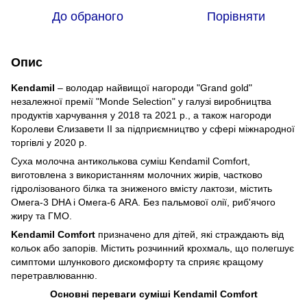
До обраного
Порівняти
Опис
Kendamil
– володар найвищої нагороди "Grand gold"
незалежної премії "Monde Selection" у галузі виробництва
продуктів харчування у 2018 та 2021 р., а також нагороди
Королеви Єлизавети II за підприємництво у сфері міжнародної
торгівлі у 2020 р.
Суха молочна антиколькова суміш Kendamil Comfort,
виготовлена з використанням молочних жирів, частково
гідролізованого білка та зниженого вмісту лактози, містить
Омега-3 DHA і Омега-6 ARA. Без пальмової олії, риб'ячого
жиру та ГМО.
Kendamil Comfort
призначено для дітей, які страждають від
кольок або запорів. Містить розчинний крохмаль, що полегшує
симптоми шлункового дискомфорту та сприяє кращому
перетравлюванню.
Основні переваги суміші Kendamil Comfort