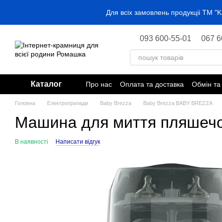
Перейти до основного контенту
Для всіх замовлень продукціі ТМ 
093 600-55-01
067 6
Каталог
Про нас
Оплата та доставка
Обмін та
Головна
Електроприлади
Baby Brezza
Baby Brezza BABY BREZZA
Машина для миття пляшечок 
В наявності
Написати відгук