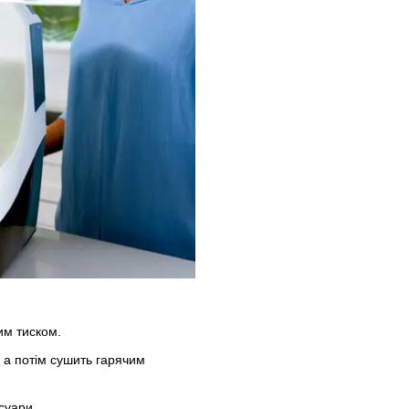
им тиском.
 а потім сушить гарячим
суари.