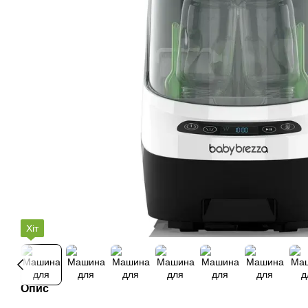
Хіт
Опис