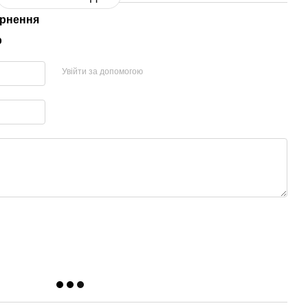
рнення
р
Увійти за допомогою