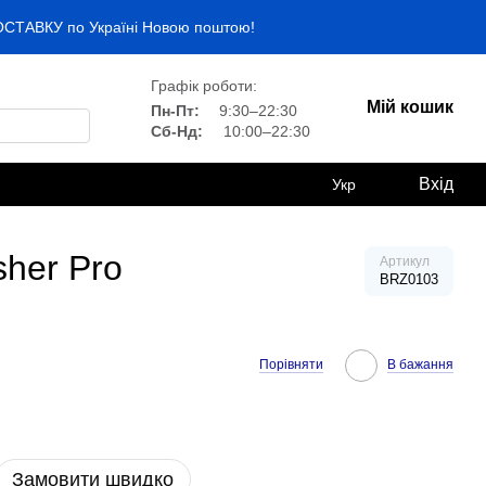
ДОСТАВКУ по Україні Новою поштою!
Графік роботи:
Мій кошик
Пн-Пт:
9:30–22:30
Сб-Нд:
10:00–22:30
Вхід
Укр
sher Pro
Артикул
BRZ0103
Порівняти
В бажання
Замовити швидко