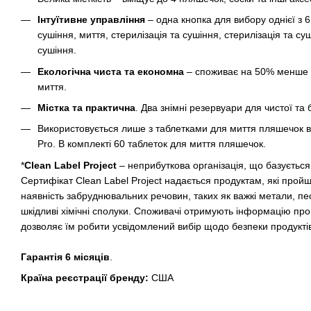
Інтуїтивне управління
– одна кнопка для вибору однієї з 
сушіння, миття, стерилізація та сушіння, стерилізація та с
сушіння.
Екологічна чиста та економна
– споживає на 50% менше в
миття.
Містка та практична
. Два знімні резервуари для чистої та 
Використовується лише з таблетками для миття пляшечок в
Pro. В комплекті 60 таблеток для миття пляшечок.
*
Clean Label Project
– неприбуткова організація, що базуєтьс
Сертифікат Clean Label Project надається продуктам, які про
наявність забруднювальних речовин, таких як важкі метали, пес
шкідливі хімічні сполуки. Споживачі отримують інформацію про
дозволяє їм робити усвідомлений вибір щодо безпеки продуктів,
Гарантія 6 місяців
.
Країна реєстрації бренду:
США