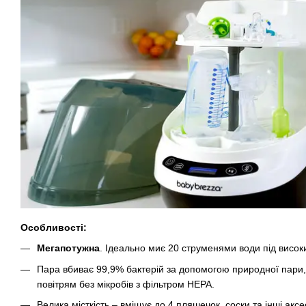
Особливості:
Мегапотужна
. Ідеально миє 20 струменями води під висок
Пара вбиває 99,9% бактерій за допомогою природної пари,
повітрям без мікробів з фільтром HEPA.
Велика місткість – вміщує до 4 пляшечок, соски та інші аксе