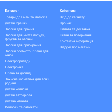
Каталог
Клієнтам
Товари для мам та малюків
Вхід до кабінету
Дитячі Іграшки
Про нас
Засоби для прання
Оплата та доставка
Засоби для миття посуду,
Обмін та повернення
фруктів та овочей
Контактна інформація
Засоби для прибирання
Відгуки про магазин
Засоби особистої гігієни для
жінок
Електроприлади
Електроніка
Гігієна та догляд
Захисна косметика для всієї
родини
Дитячі коляски
Дитячі автокрісла
Дитяча кімната
Велобіги та самокати