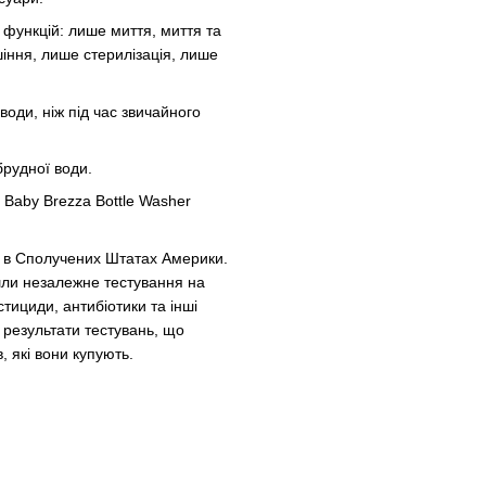
6 функцій: лише миття, миття та
ушіння, лише стерилізація, лише
оди, ніж під час звичайного
брудної води.
 Baby Brezza Bottle Washer
я в Сполучених Штатах Америки.
йшли незалежне тестування на
тициди, антибіотики та інші
 результати тестувань, що
 які вони купують.